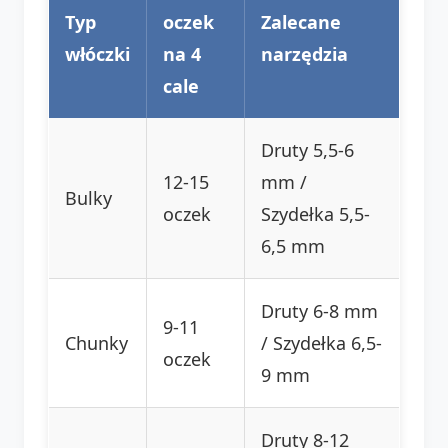
Typ
oczek
Zalecane
włóczki
na 4
narzędzia
cale
Druty 5,5-6
12-15
mm /
Bulky
oczek
Szydełka 5,5-
6,5 mm
Druty 6-8 mm
9-11
Chunky
/ Szydełka 6,5-
oczek
9 mm
Druty 8-12