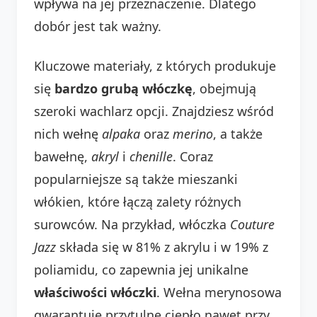
wpływa na jej przeznaczenie. Dlatego
dobór jest tak ważny.
Kluczowe materiały, z których produkuje
się
bardzo grubą włóczkę
, obejmują
szeroki wachlarz opcji. Znajdziesz wśród
nich wełnę
alpaka
oraz
merino
, a także
bawełnę,
akryl
i
chenille
. Coraz
popularniejsze są także mieszanki
włókien, które łączą zalety różnych
surowców. Na przykład, włóczka
Couture
Jazz
składa się w 81% z akrylu i w 19% z
poliamidu, co zapewnia jej unikalne
właściwości włóczki
. Wełna merynosowa
gwarantuje przytulne ciepło nawet przy