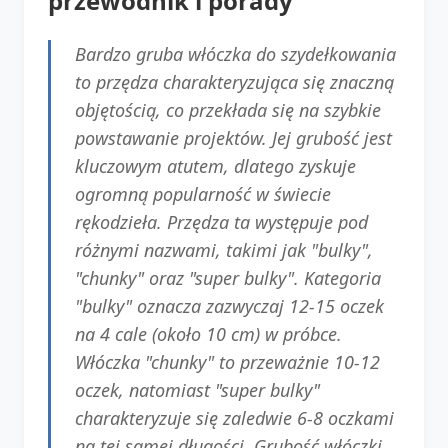
przewodnik i porady
Bardzo gruba włóczka do szydełkowania
to przędza charakteryzująca się znaczną
objętością, co przekłada się na szybkie
powstawanie projektów. Jej grubość jest
kluczowym atutem, dlatego zyskuje
ogromną popularność w świecie
rękodzieła. Przędza ta występuje pod
różnymi nazwami, takimi jak "bulky",
"chunky" oraz "super bulky". Kategoria
"bulky" oznacza zazwyczaj 12-15 oczek
na 4 cale (około 10 cm) w próbce.
Włóczka "chunky" to przeważnie 10-12
oczek, natomiast "super bulky"
charakteryzuje się zaledwie 6-8 oczkami
na tej samej długości. Grubość włóczki