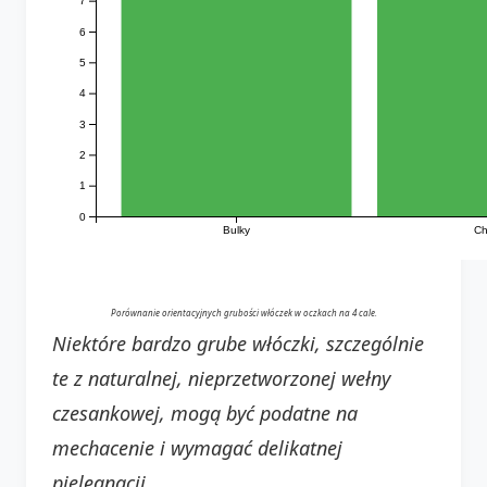
7
6
5
4
3
2
1
0
Bulky
Ch
Porównanie orientacyjnych grubości włóczek w oczkach na 4 cale.
Niektóre bardzo grube włóczki, szczególnie
te z naturalnej, nieprzetworzonej wełny
czesankowej, mogą być podatne na
mechacenie i wymagać delikatnej
pielęgnacji.