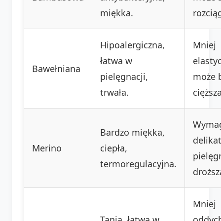
miękka.
rozcią
Hipoalergiczna,
Mniej
łatwa w
elasty
Bawełniana
pielęgnacji,
może 
trwała.
cięższa
Wyma
Bardzo miękka,
delika
Merino
ciepła,
pielęgn
termoregulacyjna.
droższ
Mniej
Tania, łatwa w
oddych