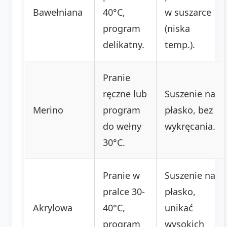
Bawełniana
40°C,
w suszarce
program
(niska
delikatny.
temp.).
Pranie
ręczne lub
Suszenie na
Merino
program
płasko, bez
do wełny
wykręcania.
30°C.
Pranie w
Suszenie na
pralce 30-
płasko,
Akrylowa
40°C,
unikać
program
wysokich