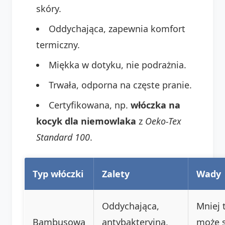
skóry.
Oddychająca, zapewnia komfort
termiczny.
Miękka w dotyku, nie podrażnia.
Trwała, odporna na częste pranie.
Certyfikowana, np.
włóczka na
kocyk dla niemowlaka
z
Oeko-Tex
Standard 100
.
Typ włóczki
Zalety
Wady
Oddychająca,
Mniej 
Bambusowa
antybakteryjna,
może s