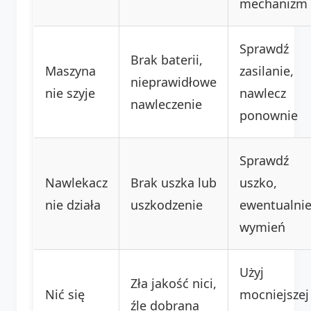
mechanizm
Sprawdź
Brak baterii,
Maszyna
zasilanie,
nieprawidłowe
nie szyje
nawlecz
nawleczenie
ponownie
Sprawdź
Nawlekacz
Brak uszka lub
uszko,
nie działa
uszkodzenie
ewentualni
wymień
Użyj
Zła jakość nici,
Nić się
mocniejszej
źle dobrana