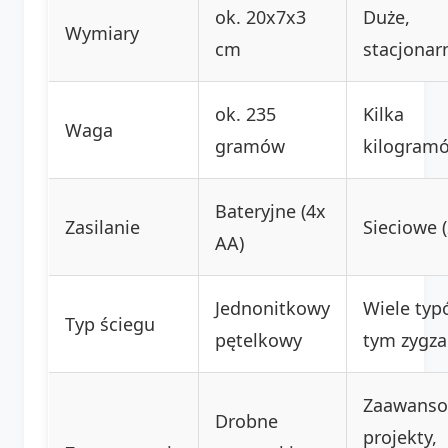
ok. 20x7x3
Duże,
Wymiary
cm
stacjonar
ok. 235
Kilka
Waga
gramów
kilogram
Bateryjne (4x
Zasilanie
Sieciowe 
AA)
Jednonitkowy
Wiele typ
Typ ściegu
pętelkowy
tym zygza
Zaawans
Drobne
projekty,