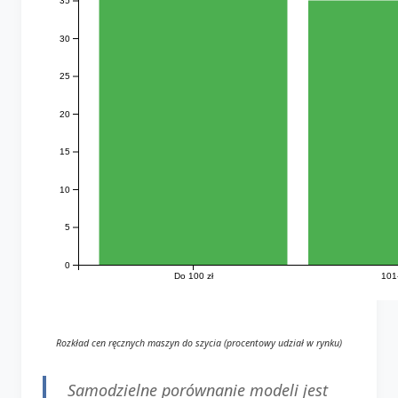
35
30
25
20
15
10
5
0
Do 100 zł
101
Rozkład cen ręcznych maszyn do szycia (procentowy udział w rynku)
Samodzielne porównanie modeli jest