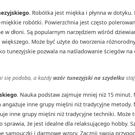
nezyjskiego
. Robótka jest miękka i płynna w dotyku
-miękkie robótki. Powierzchnia jest często polerowan
ne w dłoni. Są popularnym narzędziem wśród dziewiar
coś większego. Może być użyte do tworzenia różnorod
ełko tunezyjskie pozwala na naśladowanie ściegów na 
i się podoba, a każdy
wzór tunezyjski na szydełku
staj
skiego
. Nauka podstaw zajmuje mniej niż 15 minut. 
a angażuje inne grupy mięśni niż tradycyjne metody. 
uje inne grupy mięśni niż tradycyjne techniki. Może 
 sprawia, że jest idealne dla relaksującego hobby. S
zne samouczki i darmowe wzory. Zacznij swoją przygod