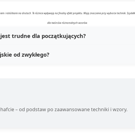
m i robótkami na drutach. Te różnice wpływają na finalny efekt projektu. Mają znaczenie przy wyborze techniki. Szydełko
dla twórców różnorodnych wzorów.
jest trudne dla początkujących?
jskie od zwykłego?
hafcie – od podstaw po zaawansowane techniki i wzory.