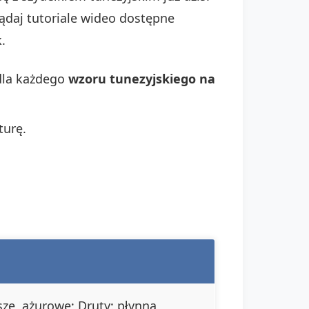
ądaj tutoriale wideo dostępne
.
 dla każdego
wzoru tunezyjskiego na
turę.
sze, ażurowe; Druty: płynna