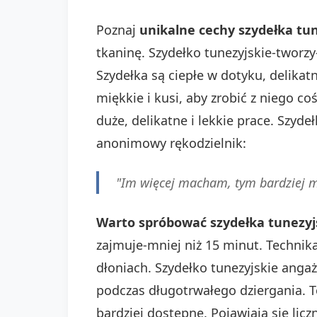
Poznaj
unikalne cechy szydełka tu
tkaninę. Szydełko tunezyjskie-tworzy
Szydełka są ciepłe w dotyku, delikat
miękkie i kusi, aby zrobić z niego 
duże, delikatne i lekkie prace. Szyd
anonimowy rękodzielnik:
"Im więcej macham, tym bardziej m
Warto spróbować szydełka tunezyj
zajmuje-mniej niż 15 minut. Technik
dłoniach. Szydełko tunezyjskie angaż
podczas długotrwałego dziergania. To
bardziej dostępne. Pojawiają się lic