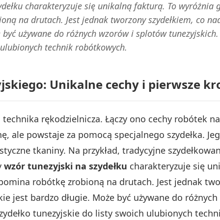
dełku charakteryzuje się unikalną fakturą. To wyróżnia g
ioną na drutach. Jest jednak tworzony szydełkiem, co na
że być używane do różnych wzorów i splotów tunezyjskich
h ulubionych technik robótkowych.
skiego: Unikalne cechy i pierwsze kr
 technika rękodzielnicza. Łączy ono cechy robótek n
ę, ale powstaje za pomocą specjalnego szydełka. Jeg
astyczne tkaniny. Na przykład, tradycyjne szydełkowani
y
wzór tunezyjski na szydełku
charakteryzuje się uni
zypomina robótkę zrobioną na drutach. Jest jednak t
skie jest bardzo długie. Może być używane do różnych
zydełko tunezyjskie do listy swoich ulubionych tech