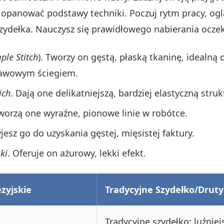
 opanować podstawy techniki. Poczuj rytm pracy, ogl
szydełka. Nauczysz się prawidłowego nabierania oczek
ple Stitch
). Tworzy on gęstą, płaską tkaninę, idealną
stawowym ściegiem.
ich
. Dają one delikatniejszą, bardziej elastyczną struk
Tworzą one wyraźne, pionowe linie w robótce.
yjesz go do uzyskania gęstej, mięsistej faktury.
ki
. Oferuje on ażurowy, lekki efekt.
zyjskie
Tradycyjne Szydełko/Druty
Tradycyjne szydełko: luźniej