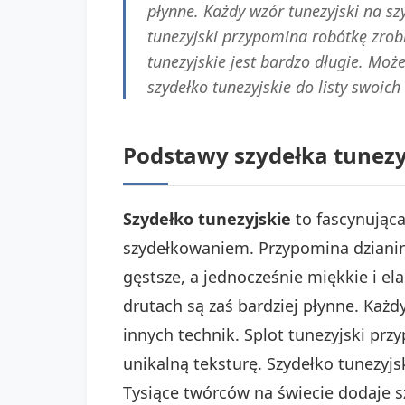
płynne. Każdy wzór tunezyjski na szy
tunezyjski przypomina robótkę zrob
tunezyjskie jest bardzo długie. Mo
szydełko tunezyjskie do listy swoic
Podstawy szydełka tunezyj
Szydełko tunezyjskie
to fascynująca
szydełkowaniem. Przypomina dzianin
gęstsze, a jednocześnie miękkie i el
drutach są zaś bardziej płynne. Każd
innych technik. Splot tunezyjski pr
unikalną teksturę. Szydełko tunezyj
Tysiące twórców na świecie dodaje s