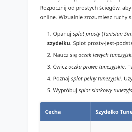
Rozpocznij od prostych ściegów, aby
online. Wizualnie zrozumiesz ruchy 
Opanuj
splot prosty
(
Tunisian Sim
szydełku
. Splot prosty-jest-pod
Naucz się
oczek lewych tunezyjsk
Ćwicz
oczka prawe tunezyjskie
. 
Poznaj
splot pełny tunezyjski
. Uż
Wypróbuj
splot siatkowy tunezyjs
Cecha
Szydełko Tune