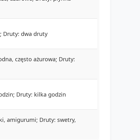
; Druty: dwa druty
odna, często ażurowa; Druty:
odzin; Druty: kilka godzin
ki, amigurumi; Druty: swetry,