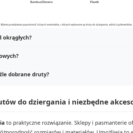
Bambus/Drewno
Plastik
Wykres przedstawia popularność różnych materiałów, z których wykonane są druty do dziergania, wśród użytkowników.
d okrągłych?
sowych?
źle dobrane druty?
ów do dziergania i niezbędne akces
ia
to praktyczne rozwiązanie. Sklepy i pasmanterie of
 różnorodność rozmiarów i materiałów. Umożliwia to