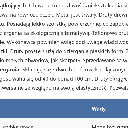
kujących. Ich wada to możliwość zniekształcania si
ływa na równość oczek. Metal jest trwały. Druty drew
ku. Posiadają lekko szorstką powierzchnię, co zapobi
rgania są ekologiczną alternatywą. Teflonowe druty s
nie. Wykonawca powinien wziąć pod uwagę właściwoś
czki. Druty proste służą do dziergania płaskich form
do małych obwodów, jak skarpety. Sprzedawane są w 
iergania
. Składają się z dwóch końcówek połączonych
ugość waha się od 40 do ponad 100 cm. Druty okrągłe
uniwersalne ze względu na swoją elastyczność. Pozwal
Wady
e, szybka praca
Mogą być zimne