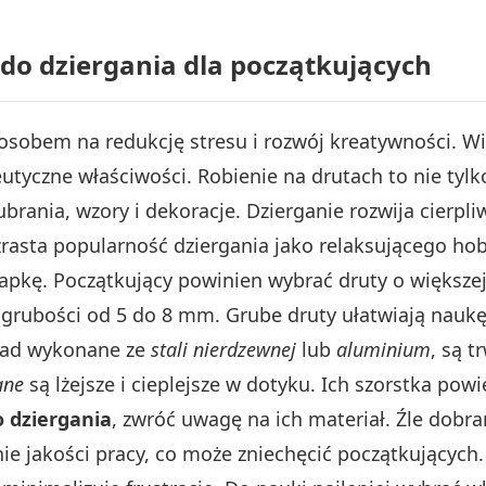
do dziergania dla początkujących
sobem na redukcję stresu i rozwój kreatywności. Wi
utyczne właściwości. Robienie na drutach to nie tylk
brania, wzory i dekoracje. Dzierganie rozwija cierpl
asta popularność dziergania jako relaksującego hob
zapkę. Początkujący powinien wybrać druty o większe
o grubości od 5 do 8 mm. Grube druty ułatwiają naukę
kład wykonane ze
stali nierdzewnej
lub
aluminium
, są t
ane
są lżejsze i cieplejsze w dotyku. Ich szorstka pow
o dziergania
, zwróć uwagę na ich materiał. Źle do
ie jakości pracy, co może zniechęcić początkujących