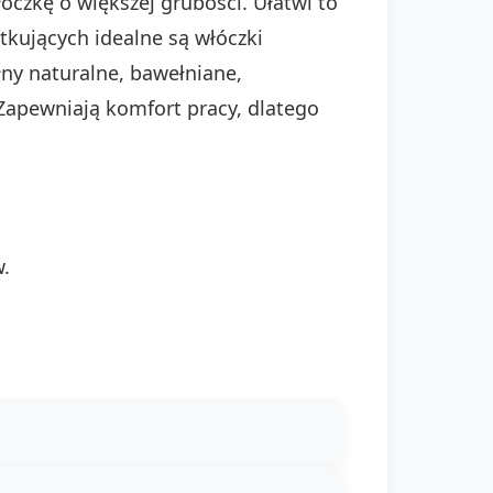
łóczkę o większej grubości. Ułatwi to
tkujących idealne są włóczki
łny naturalne, bawełniane,
 Zapewniają komfort pracy, dlatego
.