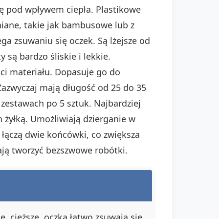
ę pod wpływem ciepła. Plastikowe
niane, takie jak bambusowe lub z
ega zsuwaniu się oczek. Są lżejsze od
ą bardzo śliskie i lekkie.
ci materiału. Dopasuje go do
. Zazwyczaj mają długość od 25 do 35
zestawach po 5 sztuk. Najbardziej
 żyłką. Umożliwiają dzierganie w
 łączą dwie końcówki, co zwiększa
ają tworzyć bezszwowe robótki.
, cięższe, oczka łatwo zsuwają się