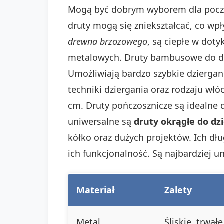
Mogą być dobrym wyborem dla począt
druty mogą się zniekształcać, co wp
drewna brzozowego
, są ciepłe w doty
metalowych. Druty bambusowe do dzie
Umożliwiają bardzo szybkie dzierga
techniki dziergania oraz rodzaju włó
cm. Druty pończosznicze są idealne 
uniwersalne są
druty okrągłe do dz
kółko oraz dużych projektów. Ich dł
ich funkcjonalność. Są najbardziej 
Materiał
Zalety
Metal
Śliskie, trwał