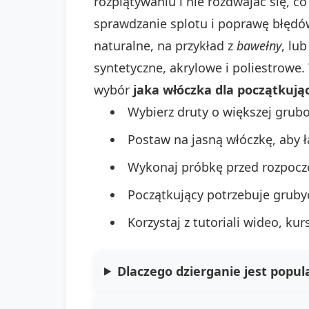
rozplątywaniu i nie rozdwajać się, co
sprawdzanie splotu i poprawę błędów
naturalne, na przykład z
bawełny
, lu
syntetyczne, akrylowe i poliestrowe
wybór
jaka włóczka dla początkują
Wybierz druty o większej gruboś
Postaw na jasną włóczkę, aby 
Wykonaj próbkę przed rozpocz
Początkujący potrzebuje gruby
Korzystaj z tutoriali wideo, k
Dlaczego dzierganie jest popul