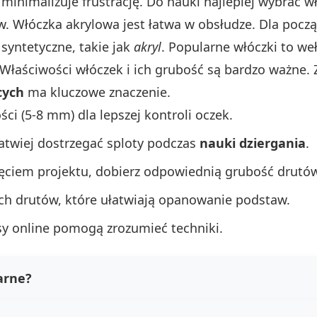
 minimalizuje frustrację. Do nauki najlepiej wybrać w
. Włóczka akrylowa jest łatwa w obsłudze. Dla począ
b syntetyczne, takie jak
akryl
. Popularne włóczki to we
. Właściwości włóczek i ich grubość są bardzo ważne.
cych
ma kluczowe znaczenie.
ci (5-8 mm) dla lepszej kontroli oczek.
łatwiej dostrzegać sploty podczas
nauki dziergania
.
ęciem projektu, dobierz odpowiednią grubość drutów
ch drutów, które ułatwiają opanowanie podstaw.
ursy online pomogą zrozumieć techniki.
arne?