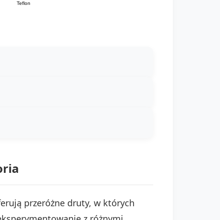
Teflon
oria
erują przeróżne druty, w których
 eksperymentowanie z różnymi